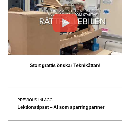
Stort grattis önskar Teknikåttan!
Inläggsnavigering
Skip back to main navigation
PREVIOUS INLÄGG
Lektionstipset – AI som sparringpartner