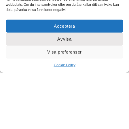
webbplats. Om du inte samtycker eller om du återkallar ditt samtycke kan
detta påverka vissa funktioner negativt.
Acceptera
SENASTE INLÄGGEN
Avvisa
Vinnare av spektakulär ”bullserverare” VT
Visa preferenser
2026
Cookie Policy
Teknikåttans riksfinal: Hög energi,
kreativitet och framtidstro
Sveriges vassaste åttor klara för riksfinal i
Teknikåttan
Lektionstipset-Kedjereaktion