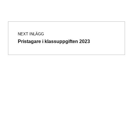
Inläggsnavigering
Skip back to main navigation
NEXT INLÄGG
Pristagare i klassuppgiften 2023